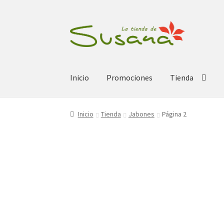
Ir
Ir
a
al
la
contenido
navegación
Inicio
Promociones
Tienda
Inicio
Tienda
Jabones
Página 2