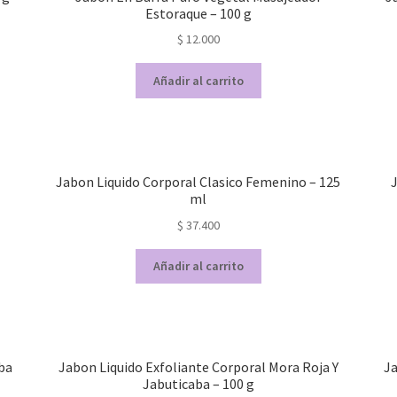
Estoraque – 100 g
$
12.000
Añadir al carrito
Jabon Liquido Corporal Clasico Femenino – 125
J
ml
$
37.400
Añadir al carrito
ba
Jabon Liquido Exfoliante Corporal Mora Roja Y
Ja
Jabuticaba – 100 g