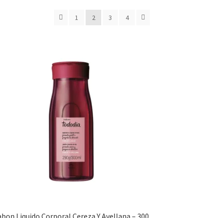
1
2
3
4
abon Liquido Corporal Cereza Y Avellana – 300