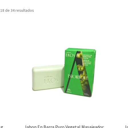
18 de 34 resultados
 g
Jabon En Barra Puro Vegetal Masajeador
J