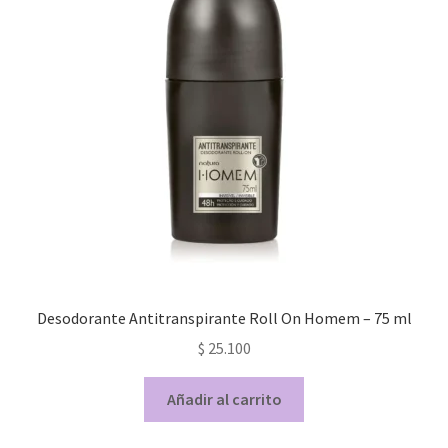
Desodorante Antitranspirante Roll On Homem – 75 ml
$
25.100
Añadir al carrito