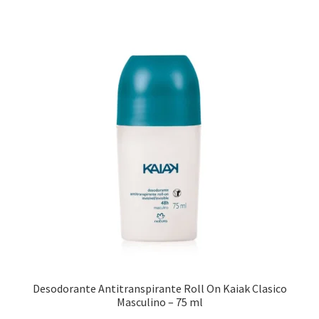
Desodorante Antitranspirante Roll On Kaiak Clasico
Masculino – 75 ml