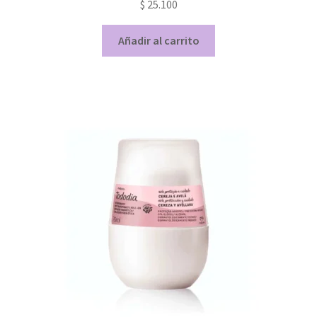
$
25.100
Añadir al carrito