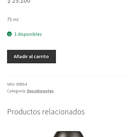
$
25.100
75 ml
1 disponibles
Desodorante
Añadir al carrito
Antitranspirante
Roll
On
Kaiak
SKU:
69654
Categoría:
Desodorantes
Clasico
Femenino
-
Productos relacionados
75
ml
cantidad