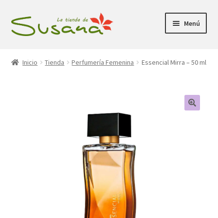
Ir
Ir
Menú
a
al
la
contenido
Inicio
navegación
Inicio
Tienda
Perfumería Femenina
Essencial Mirra – 50 ml
Promociones
Expandi
Tienda
el
menú
Carrito
hijo
Mi Cuenta