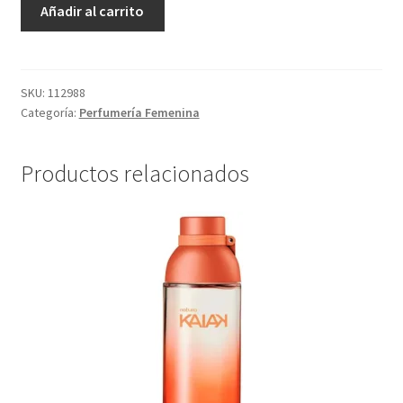
Essencial
Añadir al carrito
Mirra
-
50
ml
SKU:
112988
Categoría:
Perfumería Femenina
cantidad
Productos relacionados