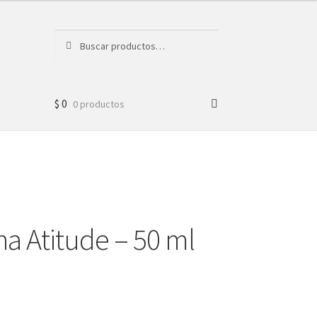
Buscar
Buscar
por:
$
0
0 productos
a Atitude – 50 ml