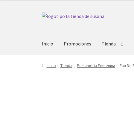
Ir
Ir
a
al
la
contenido
navegación
Inicio
Promociones
Tienda
Inicio
Tienda
Perfumería Femenina
Eau De 