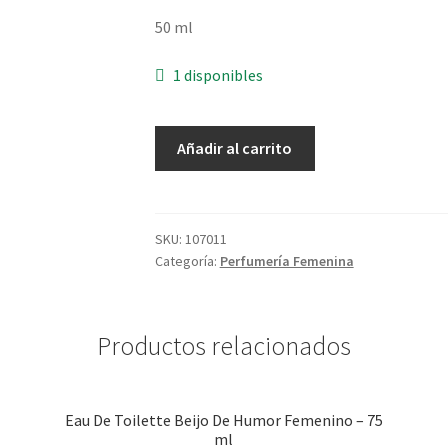
50 ml
1 disponibles
Eau
Añadir al carrito
De
Parfum
Luna
Atitude
SKU:
107011
Categoría:
Perfumería Femenina
-
50
ml
cantidad
Productos relacionados
Eau De Toilette Beijo De Humor Femenino – 75
ml