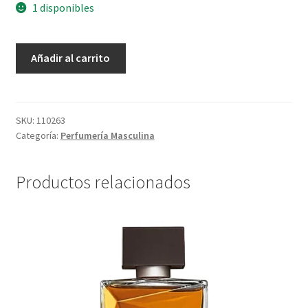
1 disponibles
Eau
Añadir al carrito
De
Perfum
Essencial
Oud
SKU:
110263
Categoría:
Perfumería Masculina
Vainilla
-
100
Productos relacionados
ml
cantidad