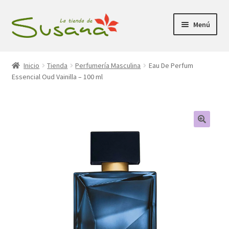
Ir
Ir
Menú
a
al
la
contenido
Inicio
navegación
Inicio
Tienda
Perfumería Masculina
Eau De Perfum
Essencial Oud Vainilla – 100 ml
Promociones
Expandi
Tienda
el
menú
Carrito
hijo
Mi Cuenta