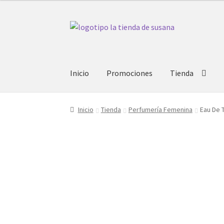
Ir
Ir
a
al
la
contenido
navegación
Inicio
Promociones
Tienda
Inicio
Tienda
Perfumería Femenina
Eau De 