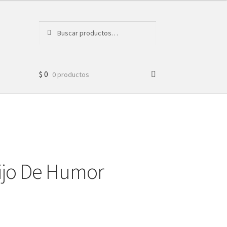
Buscar
Buscar
por:
$
0
0 productos
eijo De Humor