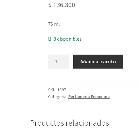
$
136.300
75 ml
3 disponibles
Eau
Añadir al carrito
De
Toilette
Beijo
De
SKU:
1897
Categoría:
Perfumería Femenina
Humor
Femenino
-
75
Productos relacionados
ml
cantidad