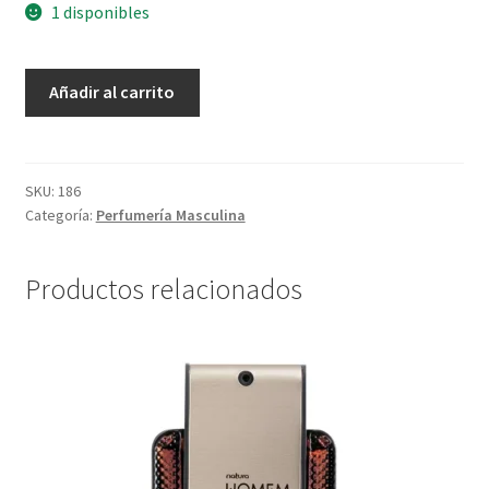
1 disponibles
Eau
Añadir al carrito
De
Toilette
Homem
Coragio
SKU:
186
Categoría:
Perfumería Masculina
-
100
ml
Productos relacionados
cantidad