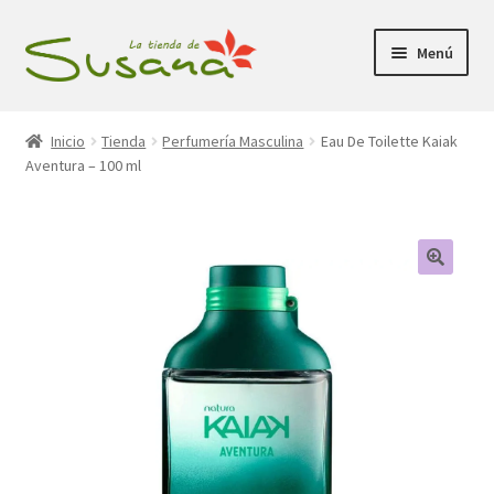
Ir
Ir
Menú
a
al
la
contenido
Inicio
navegación
Inicio
Tienda
Perfumería Masculina
Eau De Toilette Kaiak
Aventura – 100 ml
Promociones
Expandi
Tienda
el
menú
Carrito
hijo
Mi Cuenta