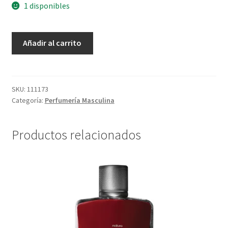
1 disponibles
Eau
Añadir al carrito
De
Toilette
Kaiak
Aventura
SKU:
111173
Categoría:
Perfumería Masculina
-
100
ml
Productos relacionados
cantidad