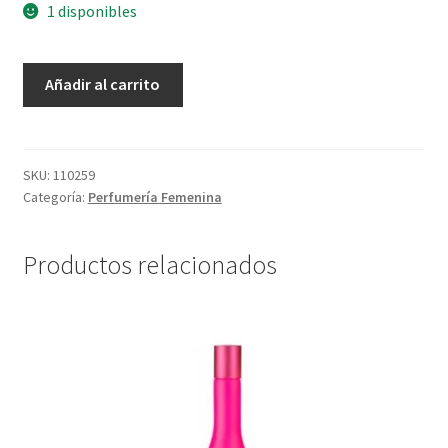
1 disponibles
Frescor
Añadir al carrito
Eau
De
Toilette
Ish
SKU:
110259
Categoría:
Perfumería Femenina
Pink
-
75
Productos relacionados
ml
cantidad