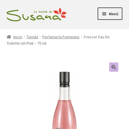
Ir
Ir
Menú
a
al
la
contenido
Inicio
navegación
Inicio
Tienda
Perfumería Femenina
Frescor Eau De
Toilette Ish Pink – 75 ml
Promociones
Expandi
Tienda
el
menú
Carrito
hijo
Mi Cuenta