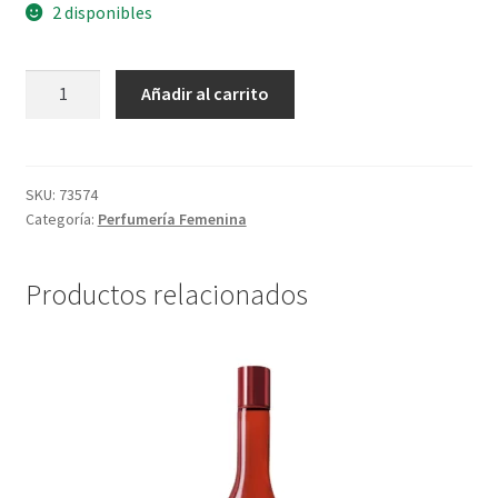
2 disponibles
Frescor
Añadir al carrito
Eau
De
Toilette
Maracuya
SKU:
73574
Categoría:
Perfumería Femenina
-
150
ml
Productos relacionados
cantidad