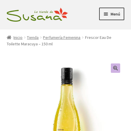
Ir
Ir
Menú
a
al
la
contenido
Inicio
navegación
Inicio
Tienda
Perfumería Femenina
Frescor Eau De
Toilette Maracuya – 150 ml
Promociones
Expandi
Tienda
el
menú
Carrito
hijo
Mi Cuenta