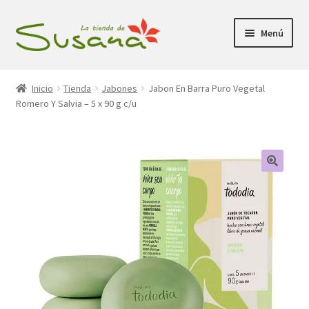
Ir
Ir
Menú
a
al
la
contenido
Inicio
navegación
Inicio
Tienda
Jabones
Jabon En Barra Puro Vegetal
Romero Y Salvia – 5 x 90 g c/u
Promociones
Expandi
Tienda
el
menú
Carrito
hijo
Mi Cuenta