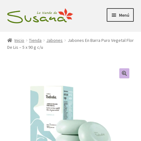
Ir
Ir
Menú
a
al
la
contenido
Inicio
navegación
Inicio
Tienda
Jabones
Jabones En Barra Puro Vegetal Flor
De Lis – 5 x 90 g c/u
Promociones
Expandi
Tienda
el
menú
Carrito
hijo
Mi Cuenta