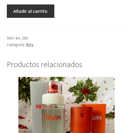
Kit
Añadir al carrito
Castaña|
Frescor
75ml
+
SKU:
kit_001
Categoría:
Kits
Pulpa
para
Manos
Productos relacionados
40g
cantidad