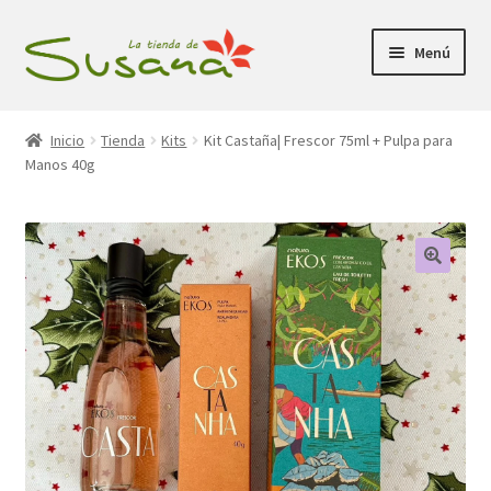
Ir
Ir
Menú
a
al
la
contenido
Inicio
navegación
Inicio
Tienda
Kits
Kit Castaña| Frescor 75ml + Pulpa para
Manos 40g
Promociones
Expandi
Tienda
el
menú
Carrito
hijo
Mi Cuenta