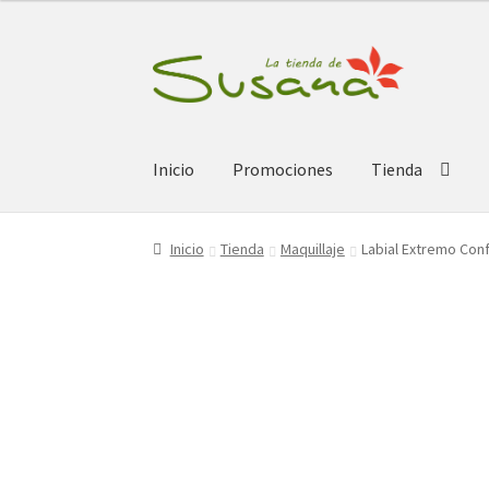
Ir
Ir
a
al
la
contenido
navegación
Inicio
Promociones
Tienda
Inicio
Tienda
Maquillaje
Labial Extremo Conf