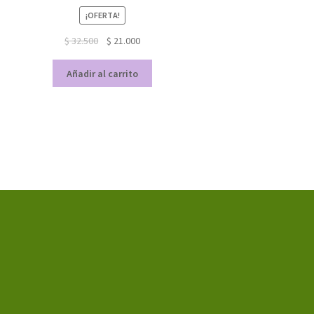
¡OFERTA!
$
32.500
$
21.000
Añadir al carrito