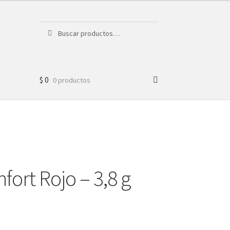
Buscar
Buscar
por:
$
0
0 productos
fort Rojo – 3,8 g