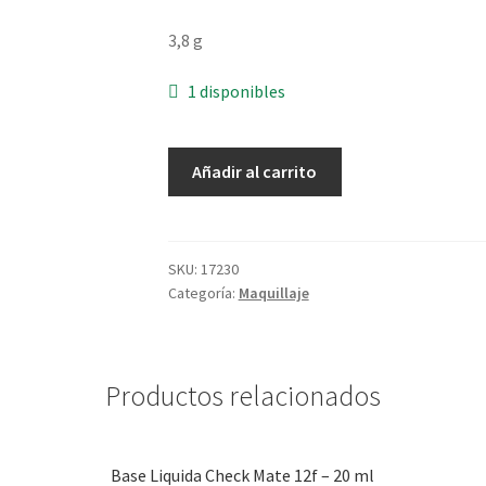
3,8 g
1 disponibles
Labial
Añadir al carrito
Extremo
Confort
Rojo
-
SKU:
17230
Categoría:
Maquillaje
3,8
g
cantidad
Productos relacionados
Base Liquida Check Mate 12f – 20 ml