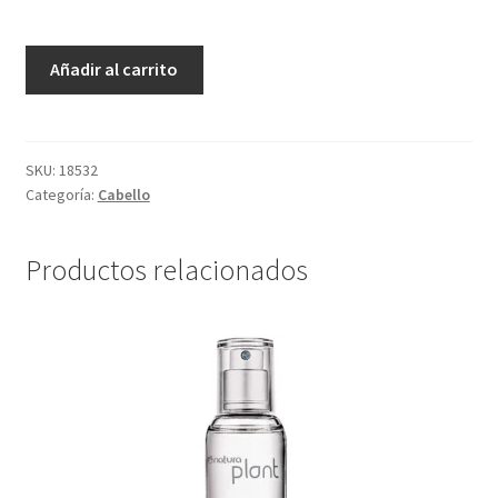
Shampoo
Añadir al carrito
Kaiak
Vital
-
200
SKU:
18532
Categoría:
Cabello
ml
cantidad
Productos relacionados