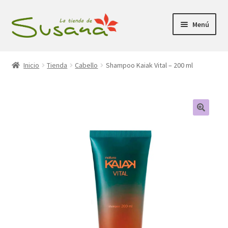
Ir
Ir
Menú
a
al
la
contenido
Inicio
navegación
Inicio
Tienda
Cabello
Shampoo Kaiak Vital – 200 ml
Promociones
Expandi
Tienda
el
menú
Carrito
hijo
Mi Cuenta