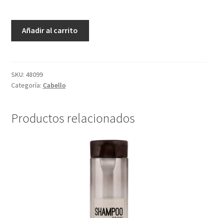
Shampoo
Añadir al carrito
Liso
Y
Suelto
-
SKU:
48099
Categoría:
Cabello
300
ml
cantidad
Productos relacionados