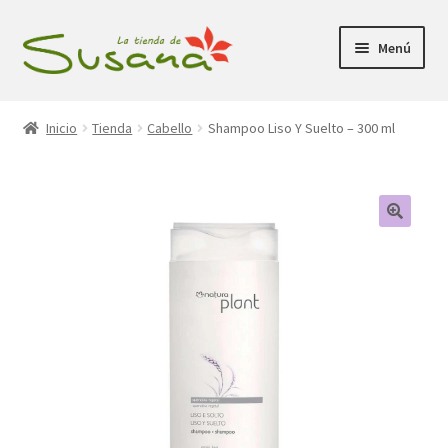
Ir
Ir
Menú
a
al
la
contenido
Inicio
navegación
Inicio
Tienda
Cabello
Shampoo Liso Y Suelto – 300 ml
Promociones
Expandi
Tienda
el
menú
Carrito
hijo
Mi Cuenta