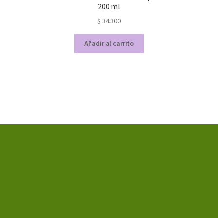
200 ml
$
34.300
Añadir al carrito