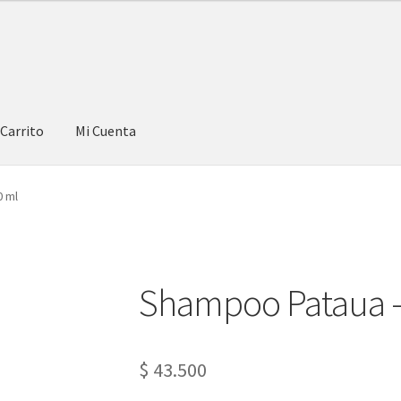
Carrito
Mi Cuenta
0 ml
Shampoo Pataua –
$
43.500