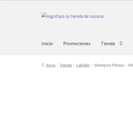
Ir
Ir
a
al
la
contenido
navegación
Inicio
Promociones
Tienda
Inicio
Tienda
Cabello
Shampoo Pataua – 30