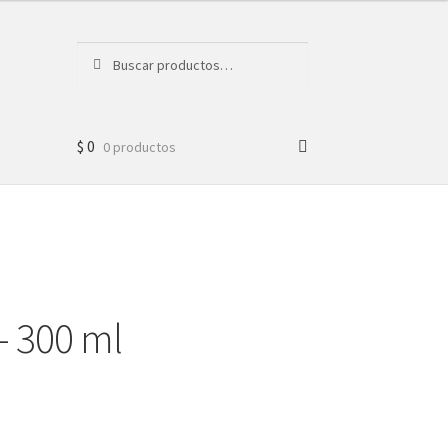
Buscar
Buscar
por:
$
0
0 productos
 300 ml