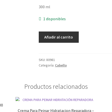
300 ml
1 disponibles
Shampoo
Añadir al carrito
Pataua
-
300
ml
SKU:
80981
Categoría:
Cabello
cantidad
Productos relacionados
00
Crema Para Peinar Hidratacion Reparadora –