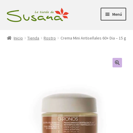
Ir
Ir
Menú
a
al
la
contenido
Inicio
navegación
Inicio
Tienda
Rostro
Crema Mini Antiseñales 60+ Dia – 15 g
Promociones
Expandi
Tienda
el
menú
Carrito
hijo
Mi Cuenta