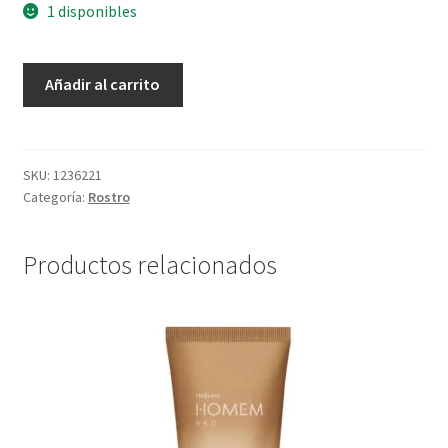
1 disponibles
Gel
Añadir al carrito
De
Afeitar
2
En
SKU:
1236221
Categoría:
Rostro
1
Kaiak
Aventura
Productos relacionados
-
100
g
cantidad