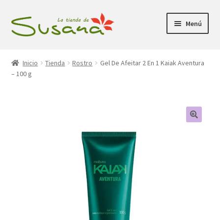
Ir
Ir
Menú
a
al
la
contenido
Inicio
navegación
Inicio
Tienda
Rostro
Gel De Afeitar 2 En 1 Kaiak Aventura
– 100 g
Promociones
Expandi
Tienda
el
menú
Carrito
hijo
Mi Cuenta