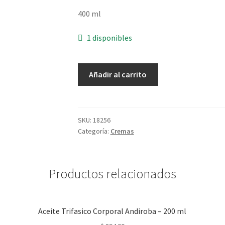
400 ml
1 disponibles
Crema
Añadir al carrito
Corporal
Algodon
-
400
SKU:
18256
Categoría:
Cremas
ml
cantidad
Productos relacionados
Aceite Trifasico Corporal Andiroba – 200 ml