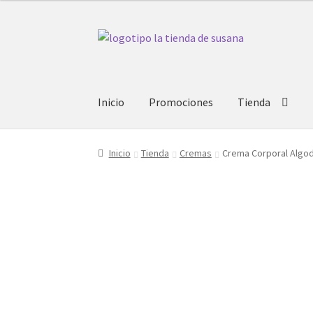
Ir
Ir
a
al
la
contenido
navegación
Inicio
Promociones
Tienda
Inicio
Tienda
Cremas
Crema Corporal Algod