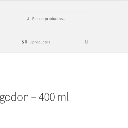
Buscar
Buscar
por:
$
0
0 productos
godon – 400 ml