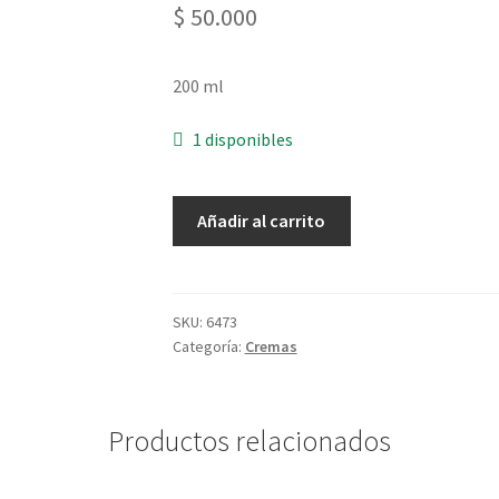
$
50.000
200 ml
1 disponibles
Iluminador
Añadir al carrito
Corporal
Mora
Roja
Y
SKU:
6473
Categoría:
Cremas
Jabuticaba
-
200
ml
Productos relacionados
cantidad