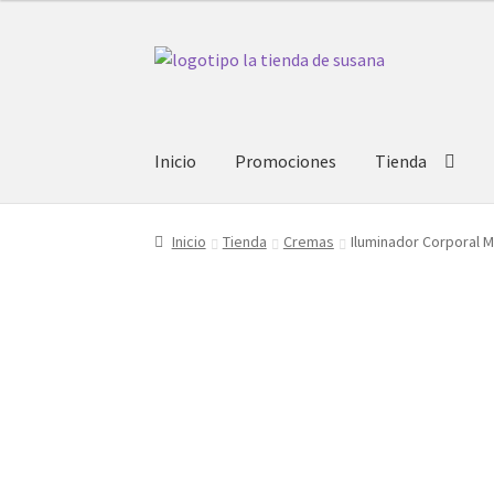
Ir
Ir
a
al
la
contenido
navegación
Inicio
Promociones
Tienda
Inicio
Tienda
Cremas
Iluminador Corporal M