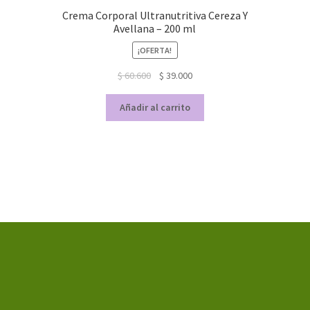
Crema Corporal Ultranutritiva Cereza Y
Avellana – 200 ml
¡OFERTA!
$
60.600
$
39.000
Añadir al carrito