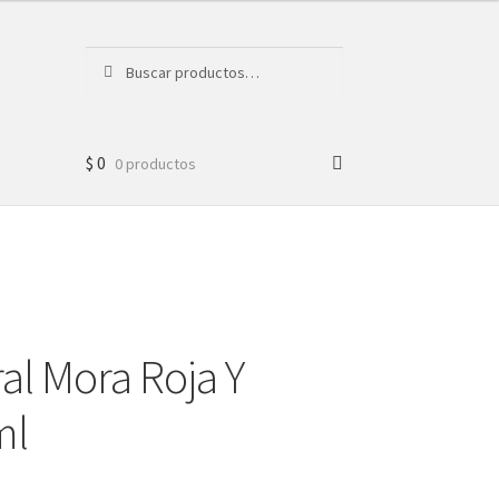
Buscar
Buscar
por:
$
0
0 productos
al Mora Roja Y
ml