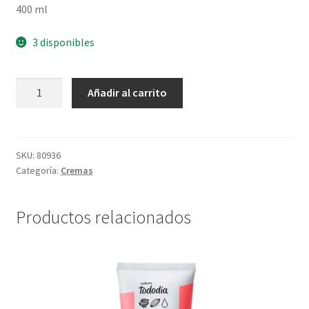
400 ml
3 disponibles
Pulpa
Añadir al carrito
Hidratante
Corporal
Castaña
-
SKU:
80936
Categoría:
Cremas
400
ml
cantidad
Productos relacionados