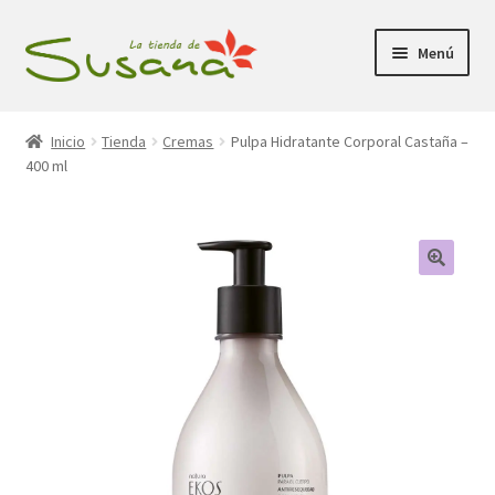
Ir
Ir
Menú
a
al
la
contenido
Inicio
navegación
Inicio
Tienda
Cremas
Pulpa Hidratante Corporal Castaña –
400 ml
Promociones
Expandi
Tienda
el
menú
Carrito
hijo
Mi Cuenta