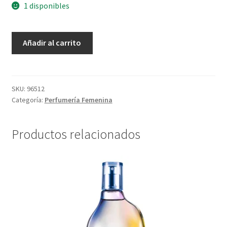
1 disponibles
Eau
Añadir al carrito
De
Parfum
Femenino
Alma
SKU:
96512
Categoría:
Perfumería Femenina
-
50
ml
Productos relacionados
cantidad