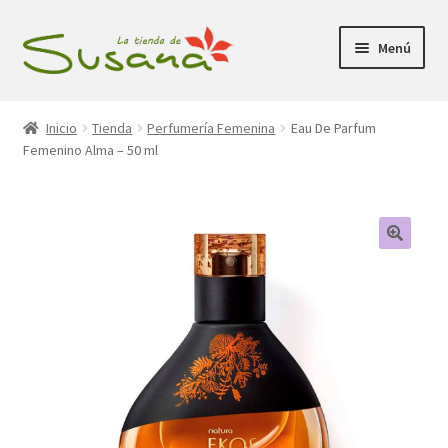
Ir
Ir
Menú
a
al
la
contenido
Inicio
navegación
Inicio
Tienda
Perfumería Femenina
Eau De Parfum
Femenino Alma – 50 ml
Promociones
Expandi
Tienda
el
menú
Carrito
hijo
Mi Cuenta