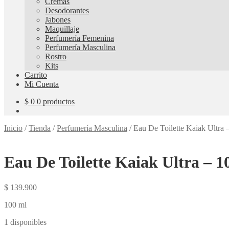
Cremas
Desodorantes
Jabones
Maquillaje
Perfumería Femenina
Perfumería Masculina
Rostro
Kits
Carrito
Mi Cuenta
$
0
0 productos
Inicio
/
Tienda
/
Perfumería Masculina
/
Eau De Toilette Kaiak Ultra 
Eau De Toilette Kaiak Ultra – 1
$
139.900
100 ml
1 disponibles