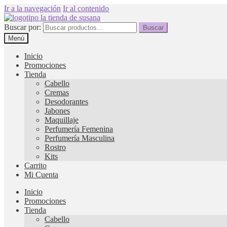
Ir a la navegación
Ir al contenido
Buscar por:
Buscar
Menú
Inicio
Promociones
Tienda
Cabello
Cremas
Desodorantes
Jabones
Maquillaje
Perfumería Femenina
Perfumería Masculina
Rostro
Kits
Carrito
Mi Cuenta
Inicio
Promociones
Tienda
Cabello