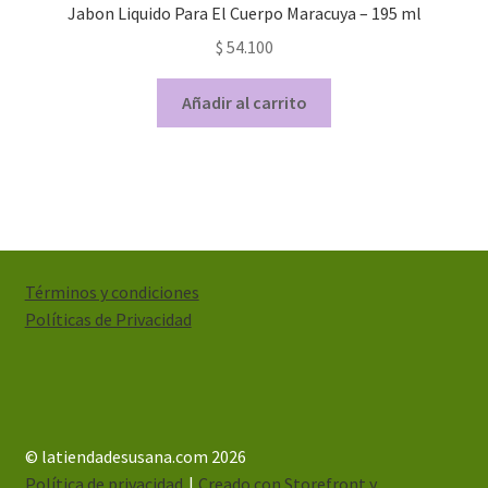
Jabon Liquido Para El Cuerpo Maracuya – 195 ml
$
54.100
Añadir al carrito
Términos y condiciones
Políticas de Privacidad
© latiendadesusana.com 2026
Política de privacidad
Creado con Storefront y