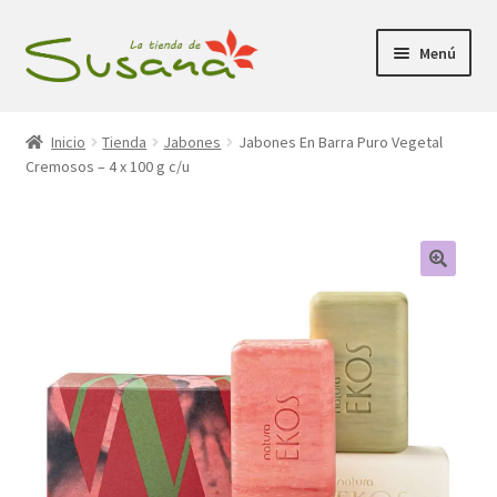
Ir
Ir
Menú
a
al
la
contenido
Inicio
navegación
Inicio
Tienda
Jabones
Jabones En Barra Puro Vegetal
Cremosos – 4 x 100 g c/u
Promociones
Expandi
Tienda
el
menú
Carrito
hijo
Mi Cuenta