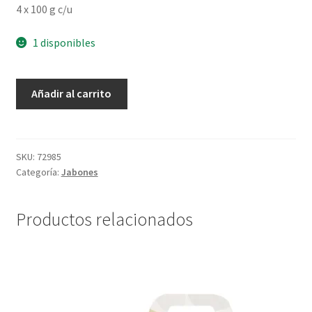
4 x 100 g c/u
1 disponibles
Jabones
Añadir al carrito
En
Barra
Puro
Vegetal
SKU:
72985
Categoría:
Jabones
Cremosos
-
4
Productos relacionados
x
100
g
c/u
cantidad