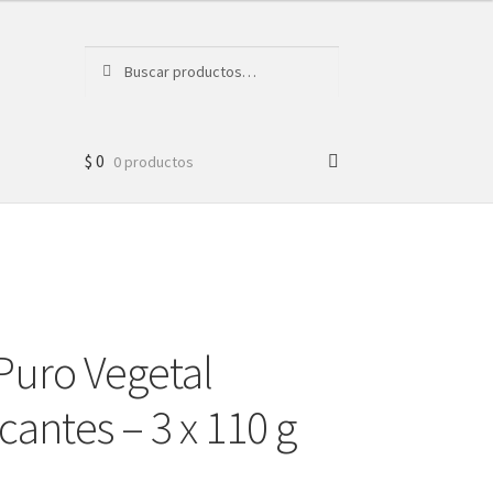
Buscar
Buscar
por:
$
0
0 productos
Puro Vegetal
antes – 3 x 110 g