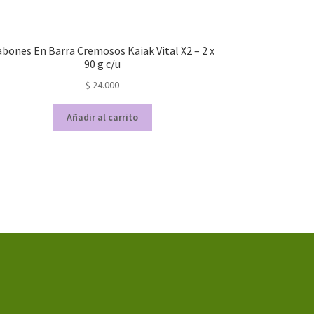
abones En Barra Cremosos Kaiak Vital X2 – 2 x
90 g c/u
$
24.000
Añadir al carrito