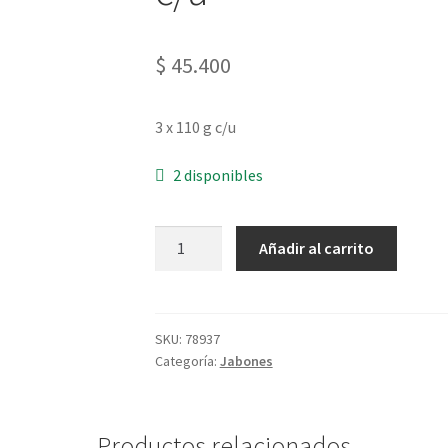
$
45.400
3 x 110 g c/u
2 disponibles
Jabones
Añadir al carrito
En
Barra
Puro
Vegetal
SKU:
78937
Categoría:
Jabones
Cremosos
Y
Refrescantes
-
Productos relacionados