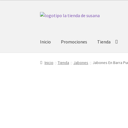
Ir
Ir
a
al
la
contenido
navegación
Inicio
Promociones
Tienda
Inicio
Tienda
Jabones
Jabones En Barra Pu