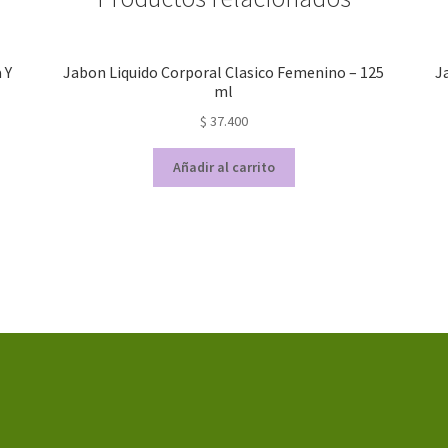
3
x
110
 Y
Jabon Liquido Corporal Clasico Femenino – 125
J
g
ml
c/u
$
37.400
cantidad
Añadir al carrito