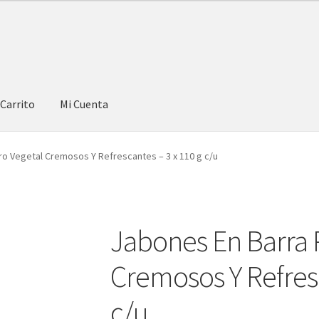
Carrito
Mi Cuenta
ro Vegetal Cremosos Y Refrescantes – 3 x 110 g c/u
Jabones En Barra 
Cremosos Y Refresc
c/u