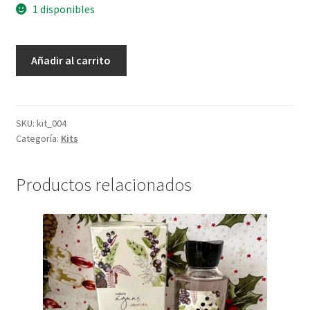
1 disponibles
Kit
Añadir al carrito
Pitanga
|
Frescor
75ml
SKU:
kit_004
Categoría:
Kits
+
Pulpa
para
Productos relacionados
Manos
40g
Pitanga
cantidad