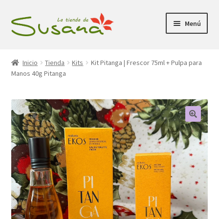
Ir
Ir
Menú
a
al
la
contenido
Inicio
navegación
Inicio
Tienda
Kits
Kit Pitanga | Frescor 75ml + Pulpa para
Manos 40g Pitanga
Promociones
Expandi
Tienda
el
menú
Carrito
hijo
Mi Cuenta