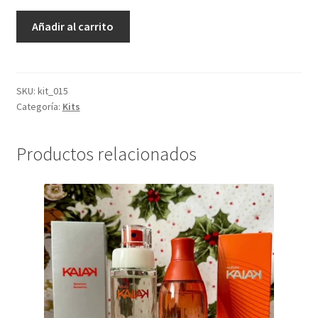
Kit
Añadir al carrito
Urbe
|
Eau
de
SKU:
kit_015
Categoría:
Kits
Toilette
100ml
+
Productos relacionados
Shampoo
100ml
cantidad