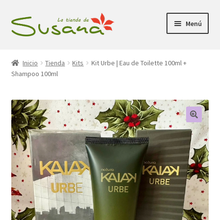
Ir
Ir
Menú
a
al
la
contenido
Inicio
navegación
Inicio
Tienda
Kits
Kit Urbe | Eau de Toilette 100ml +
Shampoo 100ml
Promociones
Expandi
Tienda
el
menú
Carrito
hijo
Mi Cuenta