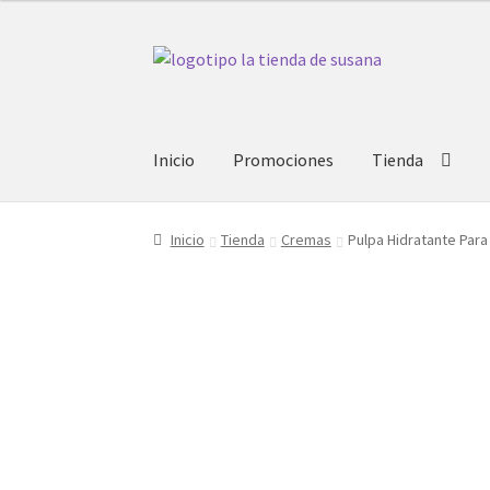
Ir
Ir
a
al
la
contenido
navegación
Inicio
Promociones
Tienda
Inicio
Tienda
Cremas
Pulpa Hidratante Para