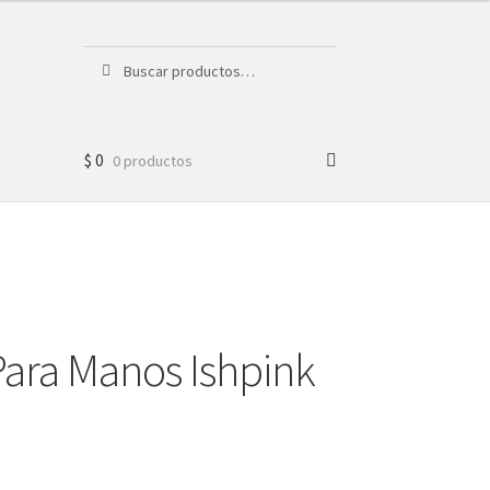
Buscar
Buscar
por:
$
0
0 productos
Para Manos Ishpink