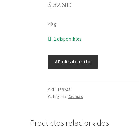
$
32.600
40 g
1 disponibles
Pulpa
Añadir al carrito
Hidratante
Para
Manos
Ishpink
SKU:
159245
Categoría:
Cremas
-
40
g
cantidad
Productos relacionados