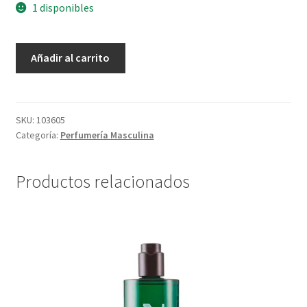
1 disponibles
Regalo
Añadir al carrito
Homem
Miniaturas
-
3
SKU:
103605
Categoría:
Perfumería Masculina
x
25
ml
Productos relacionados
c/u
cantidad