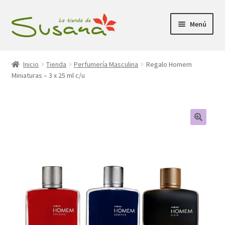
Ir
Ir
Menú
a
al
la
contenido
Inicio
navegación
Inicio
Tienda
Perfumería Masculina
Regalo Homem
Miniaturas – 3 x 25 ml c/u
Promociones
Expandi
Tienda
el
menú
Carrito
hijo
Mi Cuenta