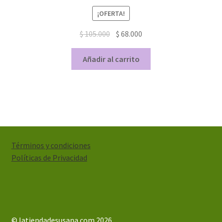
¡OFERTA!
$
105.000
$
68.000
Añadir al carrito
Términos y condiciones
Políticas de Privacidad
© latiendadesusana.com 2026