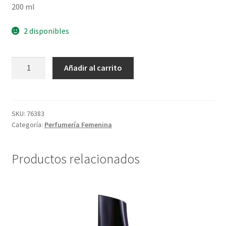
200 ml
2 disponibles
Spray
Añadir al carrito
Perfumado
Frambuesa
Y
Pimienta
SKU:
76383
Categoría:
Perfumería Femenina
Rosa
-
200
Productos relacionados
ml
cantidad