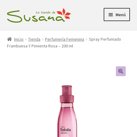
Ir
Ir
Menú
a
al
la
contenido
Inicio
navegación
Inicio
Tienda
Perfumería Femenina
Spray Perfumado
Frambuesa Y Pimienta Rosa – 200 ml
Promociones
Expandi
Tienda
el
menú
Carrito
hijo
Mi Cuenta