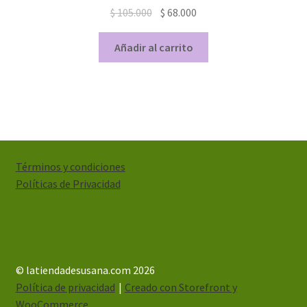
$
105.000
$
68.000
Añadir al carrito
Términos y condiciones
Políticas de Privacidad
© latiendadesusana.com 2026
Política de privacidad
Creado con Storefront y
WooCommerce
.