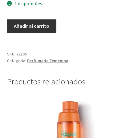
1 disponibles
Spray
Añadir al carrito
Perfumado
Macadamia
-
200
SKU:
72195
Categoría:
Perfumería Femenina
ml
cantidad
Productos relacionados