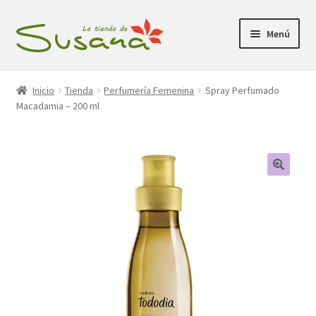
Ir
Ir
Menú
a
al
la
contenido
Inicio
navegación
Inicio
Tienda
Perfumería Femenina
Spray Perfumado
Macadamia – 200 ml
Promociones
Expandi
Tienda
el
menú
Carrito
hijo
Mi Cuenta