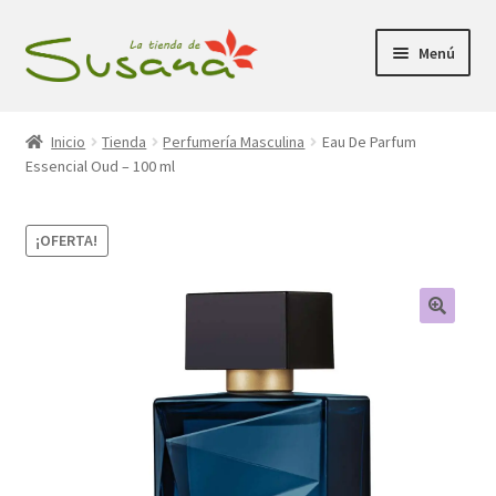
Ir
Ir
Menú
a
al
la
contenido
Inicio
navegación
Inicio
Tienda
Perfumería Masculina
Eau De Parfum
Essencial Oud – 100 ml
Promociones
Expandi
Tienda
¡OFERTA!
el
menú
Carrito
hijo
Mi Cuenta