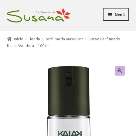
Ir
Ir
Menú
a
al
la
contenido
Inicio
navegación
Inicio
Tienda
Perfumería Masculina
Spray Perfumado
Kaiak Aventura – 100 ml
Promociones
Expandi
Tienda
el
menú
Carrito
hijo
Mi Cuenta