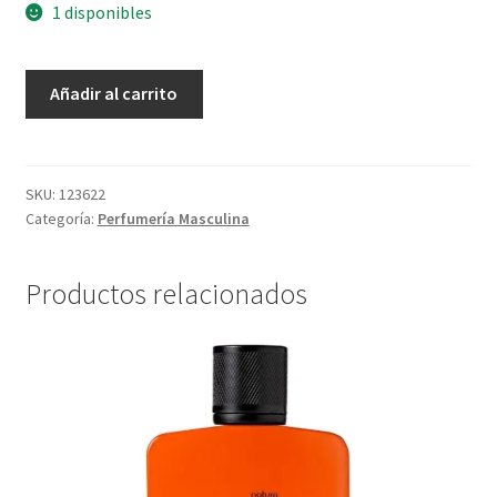
1 disponibles
Spray
Añadir al carrito
Perfumado
Kaiak
Aventura
-
SKU:
123622
Categoría:
Perfumería Masculina
100
ml
cantidad
Productos relacionados